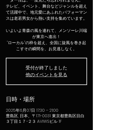
ター性は、一度見たら忘れられません。
テレビ、イベント、舞台などジャンルを超え
て活躍中で、地元愛にあふれたパフォーマン
スは老若男女から熱い支持を集めています。
いよいよ青森の風を連れて、メンソーレ川端
が東京へ進出！
“ローカル”の枠を超え、全国に旋風を巻き起
受付が終了しました
他のイベントを見る
日時・場所
2025年6月07日 17:30 – 21:00
豊島区, 日本、〒171-0031 東京都豊島区目白
３丁目１７−２３ AVIWSビル 1F