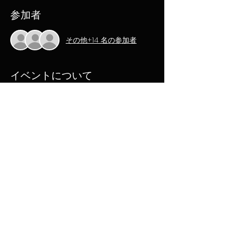
参加者
その他+14 名の参加者
イベントについて
メンソーレ川端
は、青森を拠点に活動する異
色のローカルスタァ。地元ネタ、方言、そし
て独特のユーモアを武器に、観る人すべてを
巻き込む熱量で注目を集める存在です。
沖縄の挨拶「メンソーレ（いらっしゃい）」
と東北・青森という一見ミスマッチな組み合
わせがクセになる、その唯一無二のキャラク
ター性は、一度見たら忘れられません。テレ
ビ、イベント、舞台などジャンルを超えて活
躍中で、地元愛にあふれたパフォーマンスは
老若男女から熱い支持を集めています。
いよいよ青森の風を連れて、メンソーレ川端
が東京へ進出！“ローカル”の枠を超え、全国